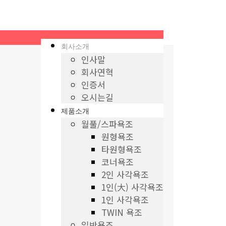
회사소개
인사말
회사연혁
인증서
오시는길
제품소개
월풀/스파욕조
원형욕조
타원형욕조
코너욕조
2인 사각욕조
1인(大) 사각욕조
1인 사각욕조
TWIN 욕조
일반욕조