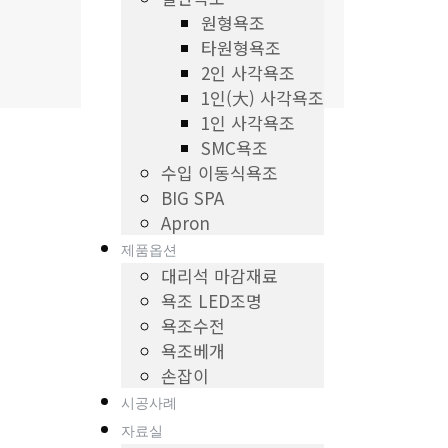
원형욕조
타원형욕조
2인 사각욕조
1인(大) 사각욕조
1인 사각욕조
SMC욕조
수입 이동식욕조
BIG SPA
Apron
제품옵션
대리석 마감재료
욕조 LED조명
욕조수전
욕조베개
손잡이
시공사례
자료실