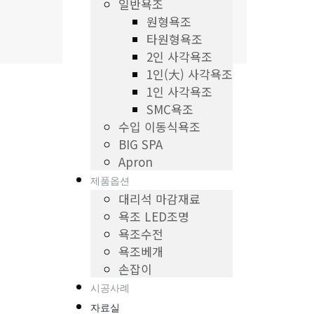
일반욕조
원형욕조
타원형욕조
2인 사각욕조
1인(大) 사각욕조
1인 사각욕조
SMC욕조
수입 이동식욕조
BIG SPA
Apron
제품옵션
대리석 마감재료
욕조 LED조명
욕조수전
욕조베개
손잡이
시공사례
자료실