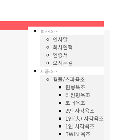
회사소개
인사말
회사연혁
인증서
오시는길
제품소개
월풀/스파욕조
원형욕조
타원형욕조
코너욕조
2인 사각욕조
1인(大) 사각욕조
1인 사각욕조
TWIN 욕조